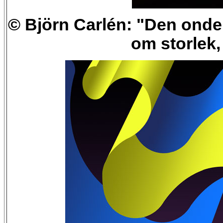
© Björn Carlén
: "Den onde
om storlek,