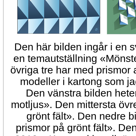
Den här bilden ingår i en sv
en temautställning «Mönst
övriga tre har med prismor 
modeller i kartong som 
Den vänstra bilden heter
motljus». Den mittersta övr
grönt fält». Den nedre bi
prismor på grönt fält». D