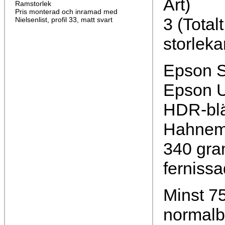
Art)
Ramstorlek
Pris monterad och inramad med
3 (Total
Nielsenlist, profil 33, matt svart
storleka
Epson S
Epson U
HDR-bl
Hahnemü
340 gra
fernissa
Minst 75
normalb