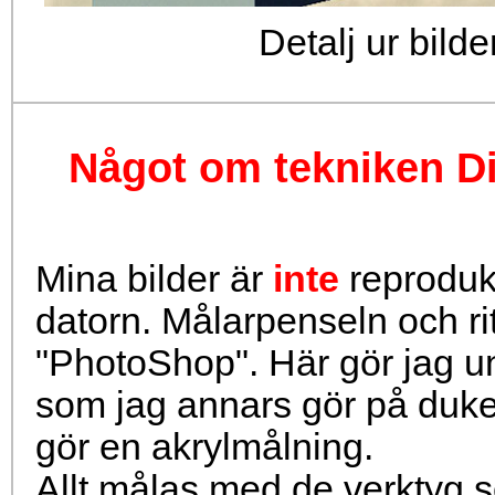
Detalj ur bil
Något om tekniken Dig
Mina bilder är
inte
reprodukt
datorn. Målarpenseln och ri
"PhotoShop". Här gör jag 
som jag annars gör på duke
gör en akrylmålning.
Allt målas med de verktyg s