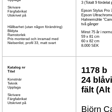
3 (Totalt 9 fördelat
Skrivare
Epson Stylus Pro 
Färgfabrikat
Epson Ultrachrom
Utskrivet på
Hahnemühle "Canva
två gånger
Hållbarhet (utan någon förändring)
Bildyta
Minst 75 år i norm
Ramstorlek
59 x 81 cm
Pris monterad och inramad med
60 x 82 cm
Nielsenlist, profil 33, matt svart
8.000 SEK
Katalog nr
1178
b
Titel
24 blåv
Konstnär
Teknik
fält (Alt 
Upplaga
Skrivare
Färgfabrikat
Utskrivet på
Björn C