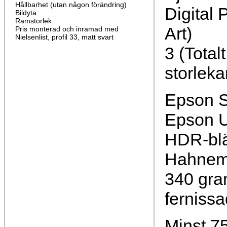
Hållbarhet (utan någon förändring)
Digital 
Bildyta
Ramstorlek
Art)
Pris monterad och inramad med
Nielsenlist, profil 33, matt svart
3 (Total
storleka
Epson S
Epson U
HDR-bl
Hahnemü
340 gra
fernissa
Minst 75