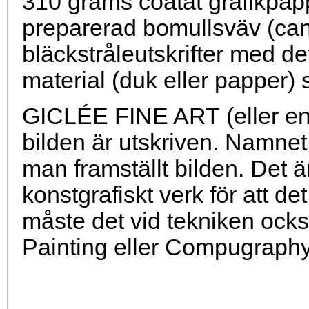
310 grams coatat grafikpap
preparerad bomullsväv (can
bläckstråleutskrifter med det
material (duk eller papper) 
GICLÉE FINE ART (eller enb
bilden är utskriven. Namnet 
man framställt bilden. Det är 
konstgrafiskt verk för att 
måste det vid tekniken också 
Painting eller Compugraphy (