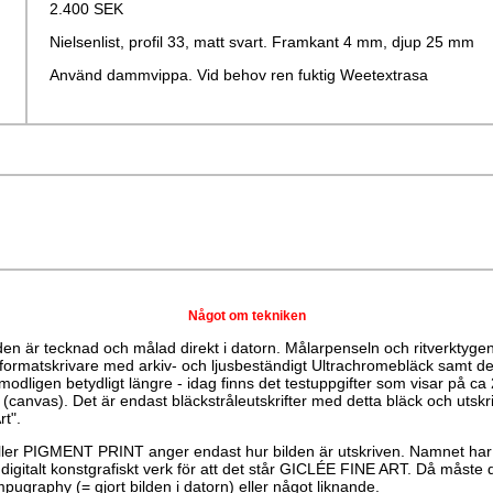
2.400 SEK
Nielsenlist, profil 33, matt svart. Framkant 4 mm, djup 25 mm
Använd dammvippa. Vid behov ren fuktig Weetextrasa
Något om tekniken
den är tecknad och målad direkt i datorn. Målarpenseln och ritverktyge
rformatskrivare med arkiv- och ljusbeständigt Ultrachromebläck samt d
modligen betydligt längre - idag finns det testuppgifter som visar på ca
canvas). Det är endast bläckstråleutskrifter med detta bläck och utskrive
rt".
er PIGMENT PRINT anger endast hur bilden är utskriven. Namnet har a
ett digitalt konstgrafiskt verk för att det står GICLÉE FINE ART. Då måste 
ompugraphy (= gjort bilden i datorn) eller något liknande.