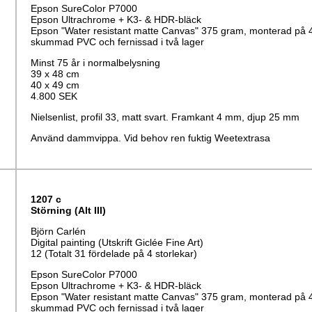
Epson SureColor P7000
Epson Ultrachrome + K3- & HDR-bläck
Epson "Water resistant matte Canvas" 375 gram, monterad på
skummad PVC och fernissad i två lager
Minst 75 år i normalbelysning
39 x 48 cm
40 x 49 cm
4.800 SEK
Nielsenlist, profil 33, matt svart. Framkant 4 mm, djup 25 mm
Använd dammvippa. Vid behov ren fuktig Weetextrasa
1207 c
Störning (Alt III)
Björn Carlén
Digital painting (Utskrift Giclée Fine Art)
12 (Totalt 31 fördelade på 4 storlekar)
Epson SureColor P7000
Epson Ultrachrome + K3- & HDR-bläck
Epson "Water resistant matte Canvas" 375 gram, monterad på
skummad PVC och fernissad i två lager