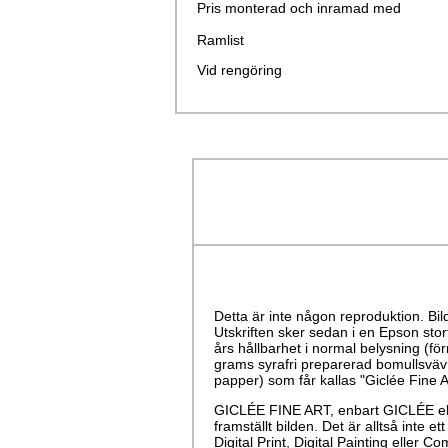
Pris monterad och inramad med
Ramlist
Vid rengöring
Detta är inte någon reproduktion. Bil
Utskriften sker sedan i en Epson sto
års hållbarhet i normal belysning (för
grams syrafri preparerad bomullsväv (
papper) som får kallas "Giclée Fine A
GICLÉE FINE ART, enbart GICLÉE ell
framställt bilden. Det är alltså inte 
Digital Print, Digital Painting eller C