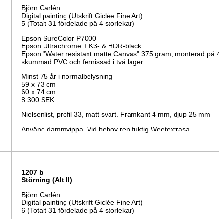
Björn Carlén
Digital painting (Utskrift Giclée Fine Art)
5 (Totalt 31 fördelade på 4 storlekar)
Epson SureColor P7000
Epson Ultrachrome + K3- & HDR-bläck
Epson "Water resistant matte Canvas" 375 gram, monterad på
skummad PVC och fernissad i två lager
Minst 75 år i normalbelysning
59 x 73 cm
60 x 74 cm
8.300 SEK
Nielsenlist, profil 33, matt svart. Framkant 4 mm, djup 25 mm
Använd dammvippa. Vid behov ren fuktig Weetextrasa
1207 b
Störning (Alt II)
Björn Carlén
Digital painting (Utskrift Giclée Fine Art)
6 (Totalt 31 fördelade på 4 storlekar)