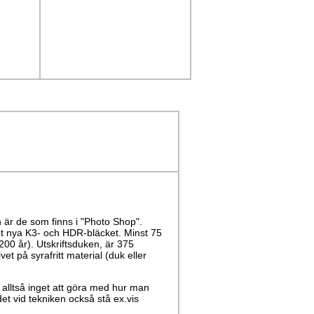
n är de som finns i "Photo Shop".
et nya K3- och HDR-bläcket. Minst 75
 200 år). Utskriftsduken, är 375
t på syrafritt material (duk eller
lltså inget att göra med hur man
det vid tekniken också stå ex.vis