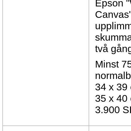
Epson "
Canvas"
upplim
skummad
två gån
Minst 75
normalb
34 x 39
35 x 40
3.900 