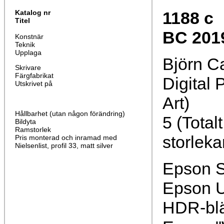
Katalog nr
1188 c
Titel
BC 2019 
Konstnär
Teknik
Upplaga
Björn C
Skrivare
Färgfabrikat
Digital 
Utskrivet på
Art)
Hållbarhet (utan någon förändring)
5 (Total
Bildyta
Ramstorlek
storleka
Pris monterad och inramad med
Nielsenlist, profil 33, matt silver
Epson S
Epson U
HDR-bl