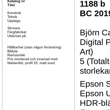
Katalog nr
1188
b
Titel
BC 2019 
Konstnär
Teknik
Upplaga
Skrivare
Björn C
Färgfabrikat
Utskrivet på
Digital 
Hållbarhet (utan någon förändring)
Art)
Bildyta
Ramstorlek
5 (Total
Pris monterad och inramad med
Nielsenlist, profil 33, matt svart
storleka
Epson S
Epson U
HDR-bl