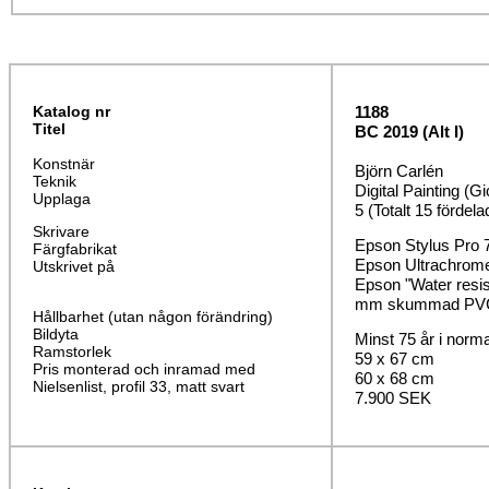
Katalog nr
1188
Titel
BC 2019 (Alt I)
Konstnär
Björn Carlén
Teknik
Digital Painting (Gi
Upplaga
5 (Totalt 15 fördela
Skrivare
Epson Stylus Pro 
Färgfabrikat
Epson Ultrachrom
Utskrivet på
Epson "Water resi
mm skummad PVC o
Hållbarhet (utan någon förändring)
Bildyta
Minst 75 år i norm
Ramstorlek
59 x 67 cm
Pris monterad och inramad med
60 x 68 cm
Nielsenlist, profil 33, matt svart
7.900 SEK