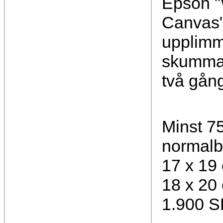
Epson "
Canvas"
upplim
skummad
två gån
Minst 75
normalb
17 x 19
18 x 20
1.900 