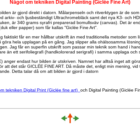
Något om tekniken Digital Painting (Giclée Fine Art)
ilden är gjord direkt i datorn. Målarpenseln och ritverktygen är de som 
d arkiv- och ljusbeständigt Ultrachromebläck samt det nya K3- och HDR
sduken, är 340 grams syrafri preparerad bomullsväv (canvas). Det är end
 (duk eller papper) som får kallas "Giclée Fine Art".
aktiskt får en mer hållbar utskrift än med traditionella metoder som lito
grafi göra hela upplagan på en gång. Jag slipper alla ohälsosamma lösnin
n. Jag får en superfin utskrift som passar min teknik som hand i hands
gare än ett serifoliegrafi (handkolorerad serigrafi) i samma upplaga och s
anger endast hur bilden är utskriven. Namnet har alltså inget att göra
rk för att det står GICLÉE FINE ART. Då måste det, enligt min mening, vid 
ande. Detta talar då om att bilden är gjord i datorn
om tekniken Digital Print (Giclée fine art)
och Digital Painting (Giclée Fin