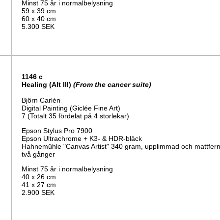
Minst 75 år i normalbelysning
59 x 39 cm
60 x 40 cm
5.300 SEK
1146
c
Healing
(Alt III)
(From the cancer suite)
Björn Carlén
Digital Painting (Giclée Fine Art)
7 (Totalt 35 fördelat på 4 storlekar)
Epson Stylus Pro 7900
Epson Ultrachrome + K3- & HDR-bläck
Hahnemühle "Canvas Artist" 340 gram, upplimmad och mattfern
två gånger
Minst 75 år i normalbelysning
40 x 26 cm
41 x 27 cm
2.900 SEK