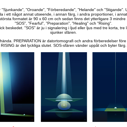
er "Sjunkande", "Oroande", "Förberedande", "Helande" och "Stigande
 i ett något annat utseende, i annan färg, i andra proportioner, i anna
största formatet är 90 x 60 cm och sedan finns det ytterligare 3 mindre s
"SOS", "Fearful", "Preparation", "Healing" och "Rising".
k beskedet. "SOS" är ju i signalering i ljud eller ljus med tre korta, tre 
sjunker sfären.
hända. PREPARATION är datortomografi och andra förberedelser före 
RISING är det lyckliga slutet. SOS-sfären vänder uppåt och byter färg.