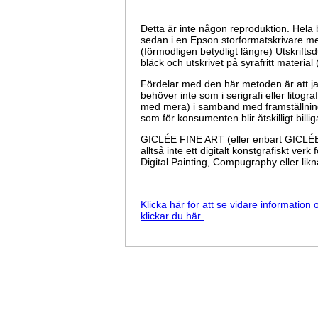
Detta är inte någon reproduktion. Hela b
sedan i en Epson storformatskrivare me
(förmodligen betydligt längre) Utskrift
bläck och utskrivet på syrafritt material
Fördelar med den här metoden är att jag f
behöver inte som i serigrafi eller lito
med mera) i samband med framställninge
som för konsumenten blir åtskilligt billi
GICLÉE FINE ART (eller enbart GICLÉE) 
alltså inte ett digitalt konstgrafiskt ve
Digital Painting, Compugraphy eller likn
Klicka här för att se vidare information 
klickar du här