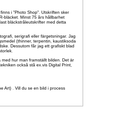
finns i "Photo Shop". Utskriften sker
-bläcket. Minst 75 års hållbarhet
ast bläckstråleutskrifter med detta
grafi, serigrafi eller färgetsningar. Jag
gsmedel (thinner, terpentin, kaustiksoda
ke. Dessutom får jag ett grafiskt blad
torlek.
 med hur man framställt bilden. Det är
tekniken också stå ex.vis Digital Print,
e Art) . Vill du se en bild i process