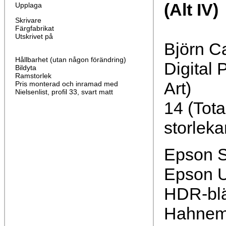
(Alt IV)
Upplaga
Skrivare
Färgfabrikat
Utskrivet på
Björn C
Hållbarhet (utan någon förändring)
Digital 
Bildyta
Ramstorlek
Art)
Pris monterad och inramad med
Nielsenlist, profil 33, svart matt
14 (Tota
storleka
Epson S
Epson U
HDR-bl
Hahnemü