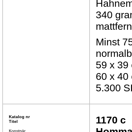
Hahnemü
340 gra
mattfer
Minst 75
normalb
59 x 39
60 x 40
5.300 
Katalog nr
1170
c
Titel
Hommage
Konstnär