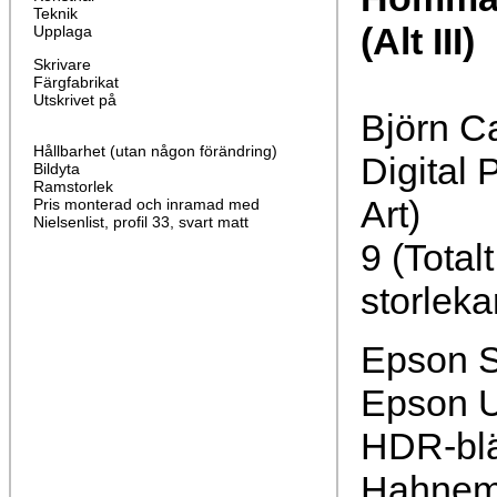
Teknik
(Alt III)
Upplaga
Skrivare
Färgfabrikat
Utskrivet på
Björn C
Hållbarhet (utan någon förändring)
Digital 
Bildyta
Ramstorlek
Art)
Pris monterad och inramad med
Nielsenlist, profil 33, svart matt
9 (Total
storleka
Epson S
Epson U
HDR-bl
Hahnemü