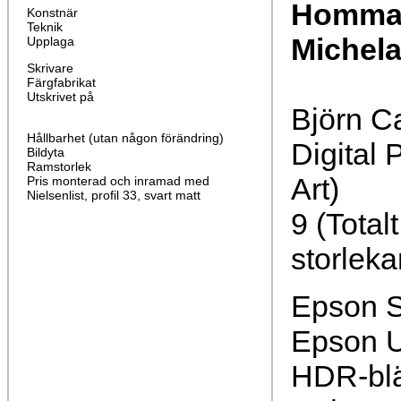
Hommag
Konstnär
Teknik
Michela
Upplaga
Skrivare
Färgfabrikat
Utskrivet på
Björn C
Hållbarhet (utan någon förändring)
Digital 
Bildyta
Ramstorlek
Art)
Pris monterad och inramad med
Nielsenlist, profil 33, svart matt
9 (Total
storleka
Epson S
Epson U
HDR-bl