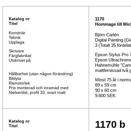
Katalog nr
1170
Titel
Hommage till Mich
Konstnär
Björn Carlén
Teknik
Digital Painting (Gi
Upplaga
3 (Totalt 35 fördela
Skrivare
Epson Stylus Pro 
Färgfabrikat
Epson Ultrachrom
Utskrivet på
Hahnemühle "Canva
mattfernissad två 
Hållbarhet (utan någon förändring)
Bildyta
Minst 75 år i norm
Ramstorlek
89 x 59 cm
Pris monterad och inramad med
90 x 60 cm
Nielsenlist, profil 33, svart matt
9.600 SEK
Katalog nr
1170
b
Titel