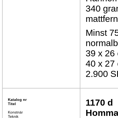
340 gra
mattfer
Minst 75
normalb
39 x 26
40 x 27
2.900 
Katalog nr
1170
d
Titel
Hommage
Konstnär
Teknik