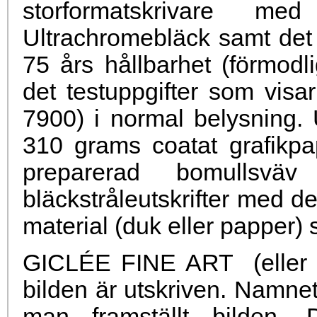
storformatskrivare me
Ultrachromebläck samt det
75 års hållbarhet (förmodli
det testuppgifter som vis
7900) i normal belysning. 
310 grams coatat grafikp
preparerad bomullsvä
bläckstråleutskrifter med det
material (duk eller papper) 
GICLÉE FINE ART (eller e
bilden är utskriven. Namnet
man framställt bilden. D