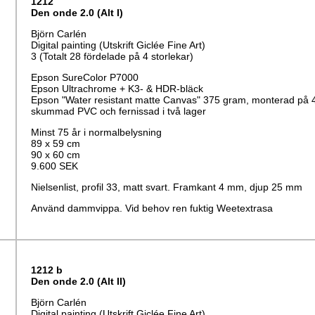
1212
Den onde 2.0 (Alt I)
Björn Carlén
Digital painting (Utskrift Giclée Fine Art)
3 (Totalt 28 fördelade på 4 storlekar)
Epson SureColor P7000
Epson Ultrachrome + K3- & HDR-bläck
Epson "Water resistant matte Canvas" 375 gram, monterad på
skummad PVC och fernissad i två lager
Minst 75 år i normalbelysning
89 x 59 cm
90 x 60 cm
9.600 SEK
Nielsenlist, profil 33, matt svart. Framkant 4 mm, djup 25 mm
Använd dammvippa. Vid behov ren fuktig Weetextrasa
1212 b
Den onde 2.0 (Alt II)
Björn Carlén
Digital painting (Utskrift Giclée Fine Art)