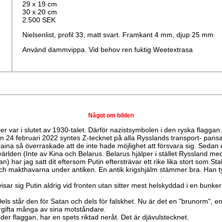
29 x 19 cm
30 x 20 cm
2.500 SEK
Nielsenlist, profil 33, matt svart. Framkant 4 mm, djup 25 mm
Använd dammvippa. Vid behov ren fuktig Weetextrasa
Något om bilden
ler var i slutet av 1930-talet. Därför nazistsymbolen i den ryska flaggan.
 24 februari 2022 syntes Z-tecknet på alla Rysslands transport- pansa
aina så överraskade att de inte hade möjlighet att försvara sig. Sedan 
 världen (Inte av Kina och Belarus. Belarus hjälper i stället Ryssland m
har jag satt dit eftersom Putin eftersträvar ett rike lika stort som Sta
och makthavarna under antiken. En antik krigshjälm stämmer bra. Han ty
 visar sig Putin aldrig vid fronten utan sitter mest helskyddad i en bunk
Dels står den för Satan och dels för falskhet. Nu är det en "brunorm", en
örgifta många av sina motståndare.
er flaggan, har en spets riktad neråt. Det är djävulstecknet.