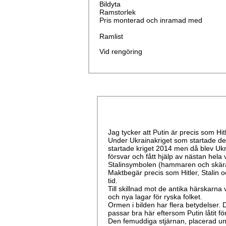
Bildyta
Ramstorlek
Pris monterad och inramad med
Ramlist
Vid rengöring
Jag tycker att Putin är precis som Hit
Under Ukrainakriget som startade den
startade kriget 2014 men då blev Ukr
försvar och fått hjälp av nästan hela
Stalinsymbolen (hammaren och skäran) 
Maktbegär precis som Hitler, Stalin 
tid.
Till skillnad mot de antika härskarna
och nya lagar för ryska folket.
Ormen i bilden har flera betydelser. 
passar bra här eftersom Putin låtit f
Den femuddiga stjärnan, placerad und