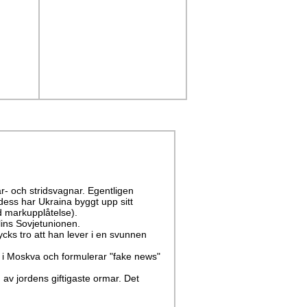
r- och stridsvagnar. Egentligen
dess har Ukraina byggt upp sitt
ed markupplåtelse).
lins Sovjetunionen.
cks tro att han lever i en svunnen
er i Moskva och formulerar "fake news"
 av jordens giftigaste ormar. Det