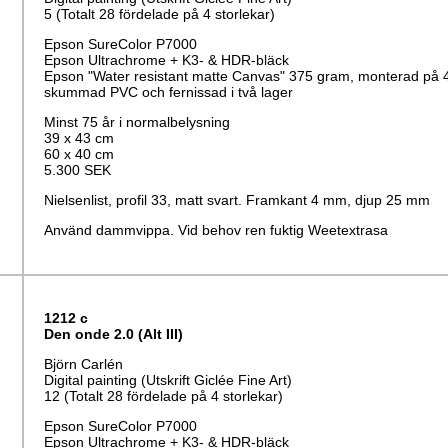
5 (Totalt 28 fördelade på 4 storlekar)
Epson SureColor P7000
Epson Ultrachrome + K3- & HDR-bläck
Epson "Water resistant matte Canvas" 375 gram, monterad på
skummad PVC och fernissad i två lager
Minst 75 år i normalbelysning
39 x 43 cm
60 x 40 cm
5.300 SEK
Nielsenlist, profil 33, matt svart. Framkant 4 mm, djup 25 mm
Använd dammvippa. Vid behov ren fuktig Weetextrasa
1212 c
Den onde 2.0 (Alt III)
Björn Carlén
Digital painting (Utskrift Giclée Fine Art)
12 (Totalt 28 fördelade på 4 storlekar)
Epson SureColor P7000
Epson Ultrachrome + K3- & HDR-bläck