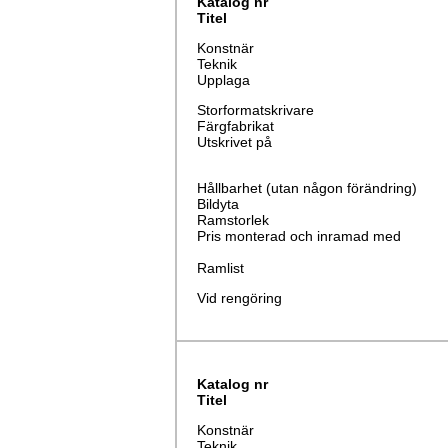
Katalog nr
Titel
Konstnär
Teknik
Upplaga
Storformatskrivare
Färgfabrikat
Utskrivet på
Hållbarhet (utan någon förändring)
Bildyta
Ramstorlek
Pris monterad och inramad med
Ramlist
Vid rengöring
Katalog nr
Titel
Konstnär
Teknik