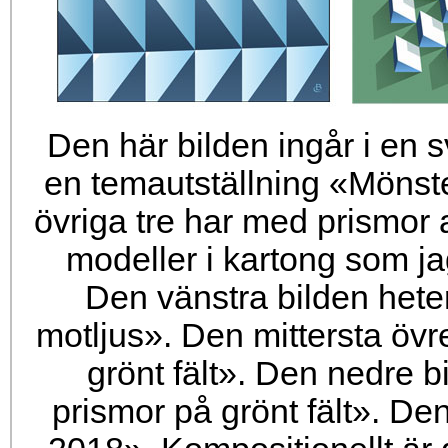
Den här bilden ingår i en sv
en temautställning «Mönst
övriga tre har med prismor 
modeller i kartong som 
Den vänstra bilden heter
motljus». Den mittersta övr
grönt fält». Den nedre bi
prismor på grönt fält». D