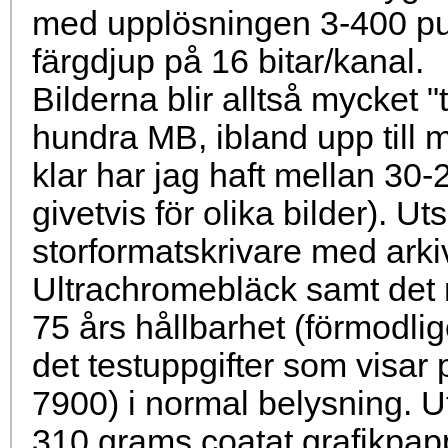
med upplösningen 3-400 pun
färgdjup på 16 bitar/kanal.
Bilderna blir alltså mycket "t
hundra MB, ibland upp till 
klar har jag haft mellan 30-
givetvis för olika bilder). U
storformatskrivare med arki
Ultrachromebläck samt det 
75 års hållbarhet (förmodlig
det testuppgifter som visar
7900) i normal belysning. Ut
310 grams coatat grafikpap