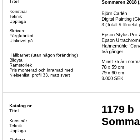
Titel
Sommaren 2018 (A
Konstnär
Björn Carlén
Teknik
Digital Painting (Gi
Upplaga
3 (Totalt 9 fördelat
Skrivare
Epson Stylus Pro 
Färgfabrikat
Epson Ultrachrom
Utskrivet på
Hahnemühle "Canva
två gånger
Hållbarhet (utan någon förändring)
Bildyta
Minst 75 år i norm
Ramstorlek
78 x 59 cm
Pris monterad och inramad med
79 x 60 cm
Nielsenlist, profil 33, matt svart
9.000 SEK
Katalog nr
1179
b
Titel
Sommare
Konstnär
Teknik
Upplaga