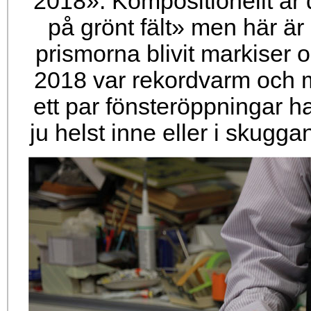
2018». Kompositionellt är
på grönt fält» men här är
prismorna blivit markiser
2018 var rekordvarm och my
ett par fönsteröppningar h
ju helst inne eller i skug