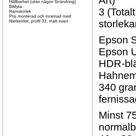
Art)
Hållbarhet (utan någon förändring)
Bildyta
3 (Total
Ramstorlek
Pris monterad och inramad med
storleka
Nielsenlist, profil 33, matt svart
Epson S
Epson U
HDR-bl
Hahnemü
340 gra
fernissa
Minst 75
normalb