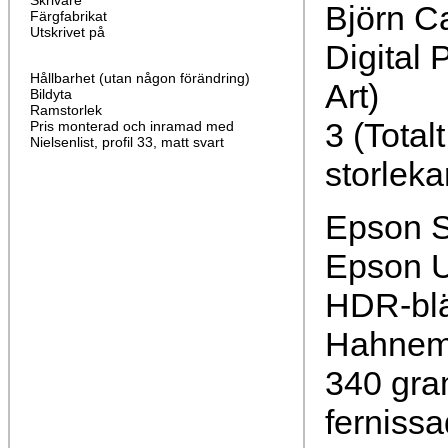
Skrivare
Björn C
Färgfabrikat
Utskrivet på
Digital 
Hållbarhet (utan någon förändring)
Art)
Bildyta
Ramstorlek
3 (Total
Pris monterad och inramad med
Nielsenlist, profil 33, matt svart
storleka
Epson S
Epson U
HDR-bl
Hahnemü
340 gra
fernissa