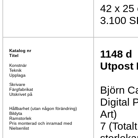
42 x 25
3.100 
Katalog nr
1148
d
Titel
Utpost 
Konstnär
Teknik
Upplaga
Skrivare
Björn C
Färgfabrikat
Utskrivet på
Digital 
Hållbarhet (utan någon förändring)
Art)
Bildyta
Ramstorlek
7 (Total
Pris monterad och inramad med
Nielsenlist