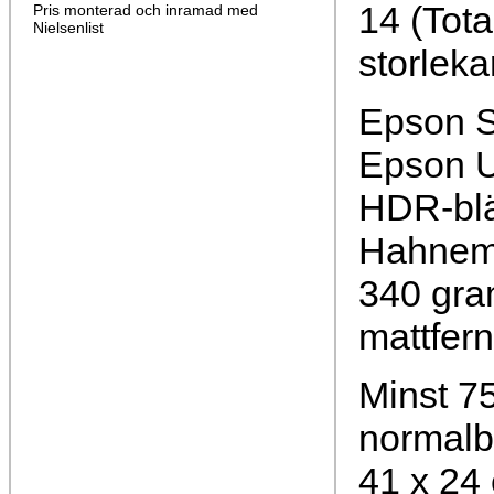
14 (Tota
Pris monterad och inramad med
Nielsenlist
storleka
Epson S
Epson U
HDR-bl
Hahnemü
340 gra
mattfer
Minst 75
normalb
41 x 24