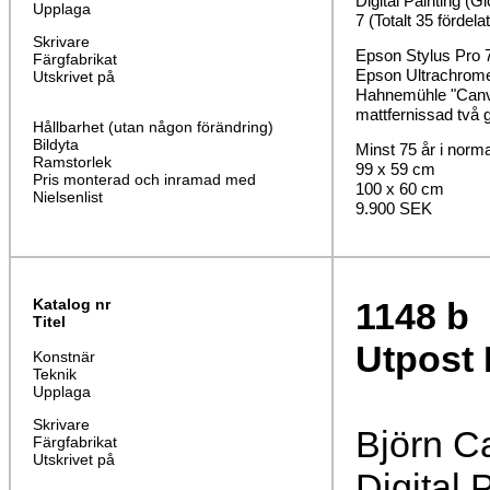
Digital Painting (Gi
Upplaga
7 (Totalt 35 fördela
Skrivare
Epson Stylus Pro 
Färgfabrikat
Epson Ultrachrom
Utskrivet på
Hahnemühle "Canva
mattfernissad två 
Hållbarhet (utan någon förändring)
Bildyta
Minst 75 år i norm
Ramstorlek
99 x 59 cm
Pris monterad och inramad med
100 x 60 cm
Nielsenlist
9.900 SEK
Katalog nr
1148
b
Titel
Utpost
I
Konstnär
Teknik
Upplaga
Skrivare
Björn C
Färgfabrikat
Utskrivet på
Digital 