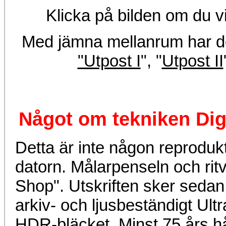
Klicka på bilden om du v
Med jämna mellanrum har de
"Utpost I
", "
Utpost II
Något om tekniken Digi
Detta är inte någon reprodukti
datorn. Målarpenseln och rit
Shop". Utskriften sker sedan
arkiv- och ljusbeständigt Ul
HDR-bläcket. Minst 75 års hå