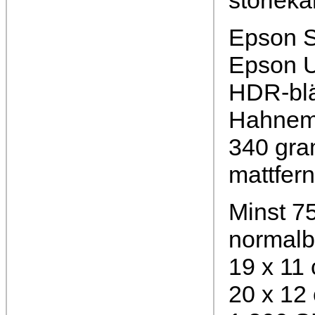
storleka
Epson S
Epson U
HDR-bl
Hahnemü
340 gra
mattfer
Minst 75
normalb
19 x 11
20 x 12