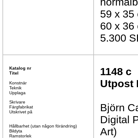
normalb
59 x 35
60 x 36
5.300 
Katalog nr
1148 c
Titel
Utpost 
Konstnär
Teknik
Upplaga
Skrivare
Björn C
Färgfabrikat
Utskrivet på
Digital 
Hållbarhet (utan någon förändring)
Art)
Bildyta
Ramstorlek