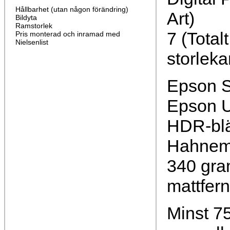
Hållbarhet (utan någon förändring)
Art)
Bildyta
Ramstorlek
7 (Total
Pris monterad och inramad med
Nielsenlist
storleka
Epson S
Epson U
HDR-bl
Hahnemü
340 gra
mattfer
Minst 75