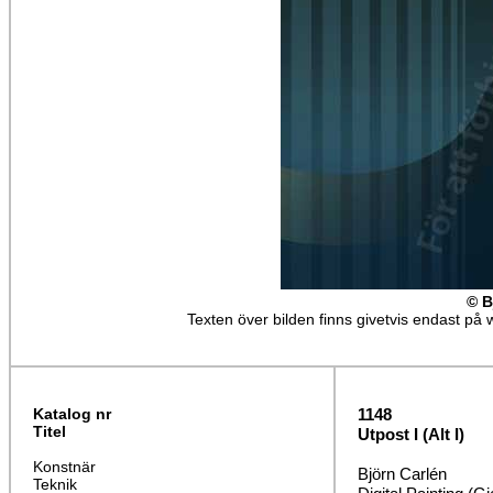
© B
Texten över bilden finns givetvis endast på w
Katalog nr
1148
Titel
Utpost I (Alt I)
Konstnär
Björn Carlén
Teknik