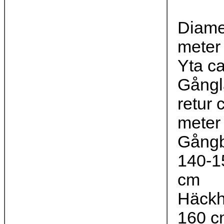
Diame
meter
Yta c
Gångl
retur 
meter
Gångb
140-1
cm
Häckh
160 c