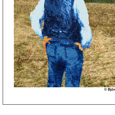
©
Björ