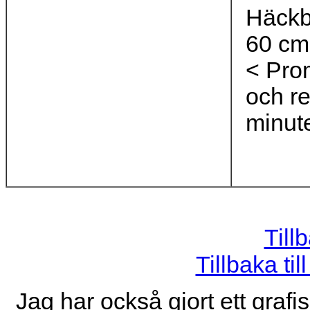
Häckb
60 cm
< Pro
och re
minut
Till
Tillbaka ti
Jag har också gjort ett grafi