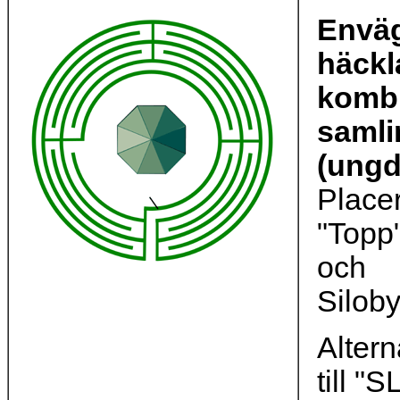
Envä
häckl
komb
samli
(ung
Place
"Topp"
och
Silob
Altern
till "