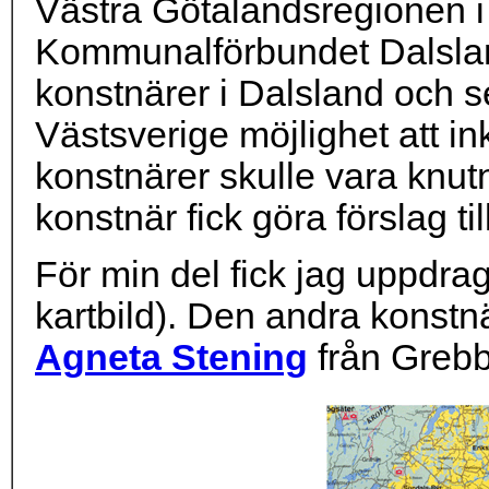
Västra Götalandsregionen 
Kommunalförbundet Dalslan
konstnärer i Dalsland och s
Västsverige möjlighet att 
konstnärer skulle vara knut
konstnär fick göra förslag 
För min del fick jag uppdra
kartbild). Den andra konst
Agneta Stening
från Grebb