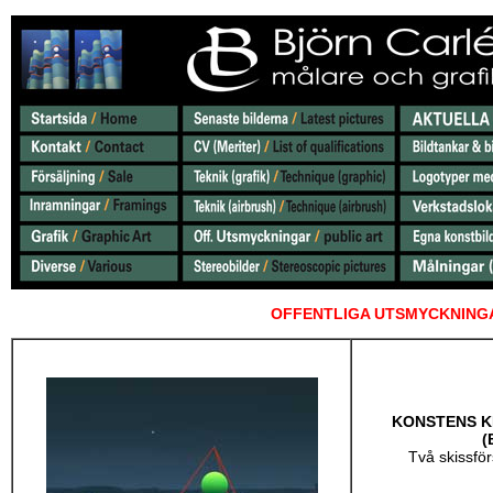
OFFENTLIGA UTSMYCKNINGAR K
KONSTENS K
(
Två skissför