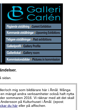
ändelser.
å sidan.
eller/och mig som bildlärare här i Åmål. Många
an i en mängd andra verksamheter också haft nytta
 under sommaren 2016. Vi räknar med att det skall
Andersson på Kulturhuset i Åmål. (epost:
ickar du här
eller på affischen.