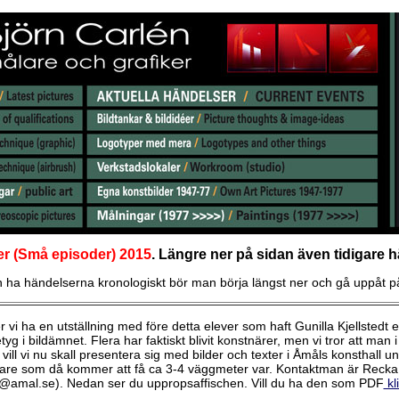
r (Små episoder) 2015
. Längre ner på sidan även tidigare h
n ha händelserna kronologiskt bör man börja längst ner och gå uppåt p
vi ha en utställning med före detta elever som haft Gunilla Kjellstedt 
yg i bildämnet. Flera har faktiskt blivit konstnärer, men vi tror att m
vill vi nu skall presentera sig med bilder och texter i Åmåls konsthall
agare som då kommer att få ca 3-4 väggmeter var. Kontaktman är Recka 
amal.se). Nedan ser du uppropsaffischen. Vill du ha den som PDF
kl