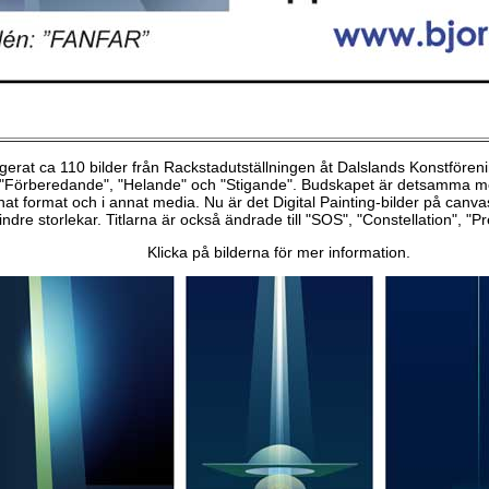
erat ca 110 bilder från Rackstadutställningen åt Dalslands Konstföreni
 "Förberedande", "Helande" och "Stigande". Budskapet är detsamma men
nnat format och i annat media. Nu är det Digital Painting-bilder på canv
mindre storlekar. Titlarna är också ändrade till "SOS", "Constellation", "P
Klicka på bilderna för mer information.