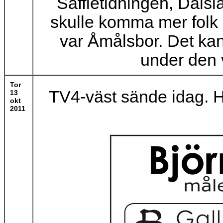
Säffletidningen, Dalsl
skulle komma mer folk 
var Åmålsbor. Det kans
under den
Tor
TV4-väst sände idag. H
13
okt
2011