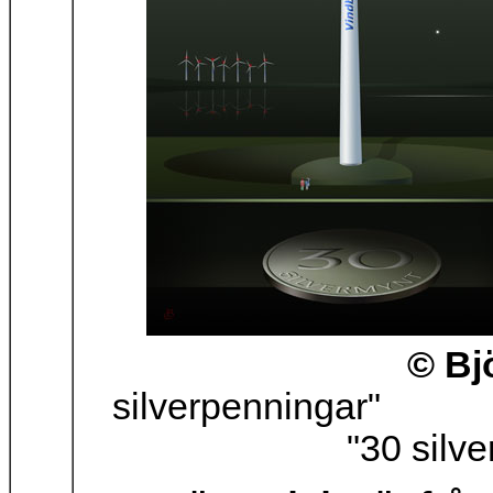
© Bj
silverpen
"30 silve