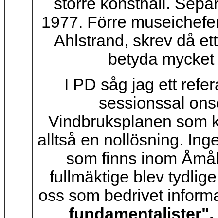
större konsthall. Sepa
1977. Förre museichefe
Ahlstrand, skrev då et
betyda mycket f
I PD såg jag ett refe
sessionssal ons
Vindbruksplanen som kl
alltså en nollösning. Ing
som finns inom Åmå
fullmäktige blev tydlig
oss som bedrivet informa
fundamentalister",