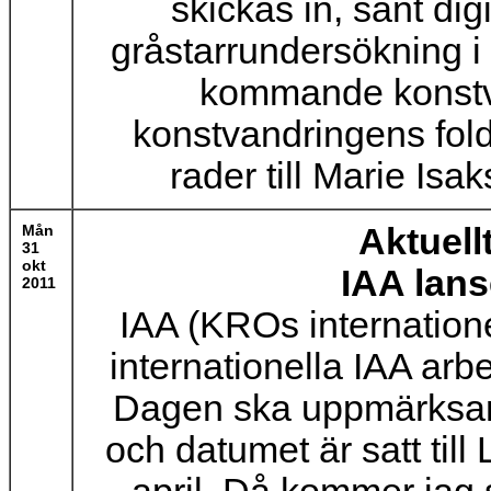
skickas in, sänt digi
gråstarrundersökning i 
kommande konstvan
konstvandringens fold
rader till Marie Isa
Mån
Aktuell
31
okt
IAA lans
2011
IAA (KROs internation
internationella IAA arb
Dagen ska uppmärksam
och datumet är satt til