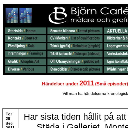
2011
Händelser under
(Små episoder)
Vill man ha händelserna kronologisk
Tor
Har sista tiden hållit på at
29
dec
Städa i Galleriet, Monte
2011