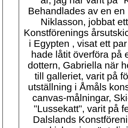
år, jag har varit på "
Behandlades av en en m
Niklasson, jobbat e
Konstförenings årsutskic
i Egypten , visat ett p
hade låtit överföra på e
dottern, Gabriella när h
till galleriet, varit på
utställning i Åmåls kon
canvas-målningar, Skick
"Lussekatt", varit på f
Dalslands Konstföreni