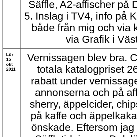
Säffle, A2-affischer på
5. Inslag i TV4, info på
både från mig och via 
via Grafik i Vä
Lör
Vernissagen blev bra. C
15
okt
totala katalogpriset 
2011
rabatt under vernissag
annonserna och på affi
sherry, äppelcider, chip
på kaffe och äppelkaka
önskade. Eftersom jag 