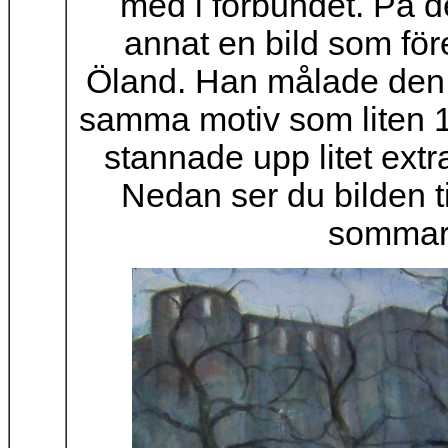
med i förbundet. På d
annat en bild som för
Öland. Han målade den s
samma motiv som liten 11
stannade upp litet ext
Nedan ser du bilden t
sommare