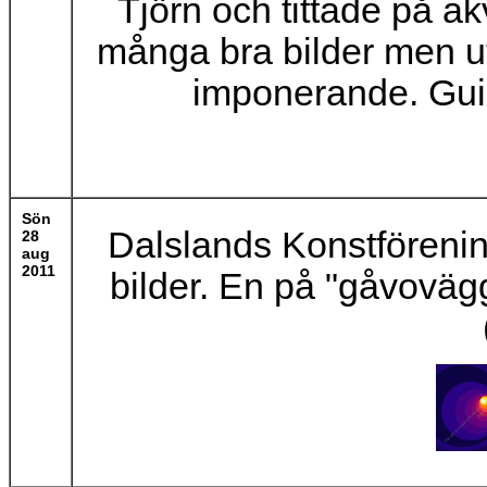
Tjörn och tittade på a
många bra bilder men uts
imponerande. Guid
Sön
Dalslands Konstföreni
28
aug
2011
bilder. En på "gåvoväg