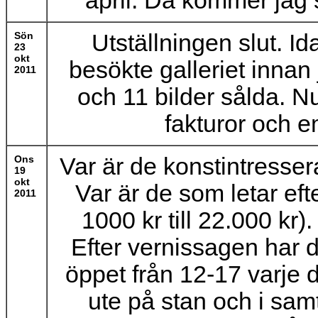
april. Då kommer jag s
Sön
Utställningen slut. Id
23
okt
besökte galleriet innan
2011
och 11 bilder sålda. N
fakturor och e
Ons
Var är de konstintresser
19
okt
Var är de som letar efte
2011
1000 kr till 22.000 kr)
Efter vernissagen har d
öppet från 12-17 varje d
ute på stan och i samt