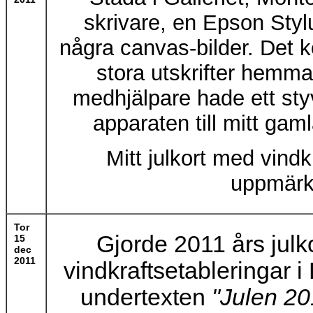
skrivare, en Epson Styl
några canvas-bilder. Det k
stora utskrifter hemm
medhjälpare hade ett sty
apparaten till mitt gam
Mitt julkort med vind
uppmärk
Tor
Gjorde 2011 års julko
15
dec
2011
vindkraftsetableringar 
undertexten
"Julen 20