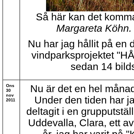
Så här kan det komma 
Margareta Köhn.
Nu har jag hållit på en
vindparksprojektet "HÅ
sedan 14 bilds
Ons
Nu är det en hel månad
30
nov
Under den tiden har j
2011
deltagit i en grupputstäl
Uddevalla, Clara, ett a