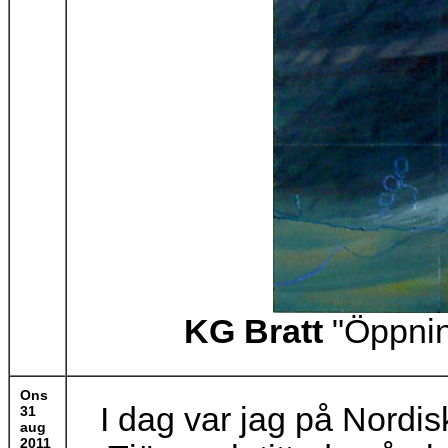
KG Bratt
"Öppning
Ons
I dag var jag på Nordi
31
aug
2011