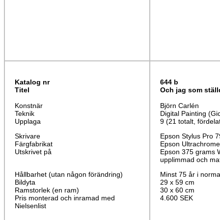
Katalog nr
644
b
Titel
Och jag som ställ
Konstnär
Björn Carlén
Teknik
Digital Painting (Gi
Upplaga
9 (21 totalt, fördela
Skrivare
Epson Stylus Pro 
Färgfabrikat
Epson Ultrachrome
Utskrivet på
Epson 375 grams W
upplimmad och mat
Hållbarhet (utan någon förändring)
Minst 75 år i norma
Bildyta
29 x 59 cm
Ramstorlek (en ram)
30 x 60 cm
Pris monterad och inramad med
4.600 SEK
Nielsenlist