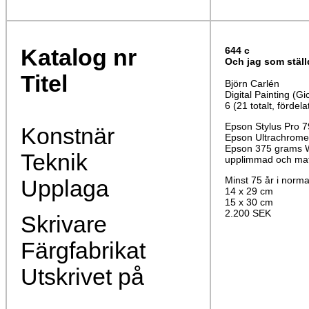
Katalog nr
644
c
Och jag som ställ
Titel
Björn Carlén
Digital Painting (Gi
6 (21 totalt, fördela
Epson Stylus Pro 
Konstnär
Epson Ultrachrome
Epson 375 grams W
Teknik
upplimmad och mat
Minst 75 år i norma
Upplaga
14 x 29 cm
15 x 30 cm
2.200 SEK
Skrivare
Färgfabrikat
Utskrivet på