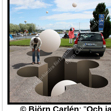
© Björn Carlén
: "
Och ja