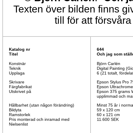
Texten över bilden finns g
till för att försvå
Katalog nr
644
Titel
Och jag som ställ
Konstnär
Björn Carlén
Teknik
Digital Painting (Gi
Upplaga
6 (21 totalt, fördela
Skrivare
Epson Stylus Pro 
Färgfabrikat
Epson Ultrachrome
Utskrivet på
Epson 375 grams W
upplimmad och mat
Hållbarhet (utan någon förändring)
Minst 75 år i norma
Bildyta
59 x 120 cm
Ramstorlek
60 x 121 cm
Pris monterad och inramad med
11.600 SEK
Nielsenlist