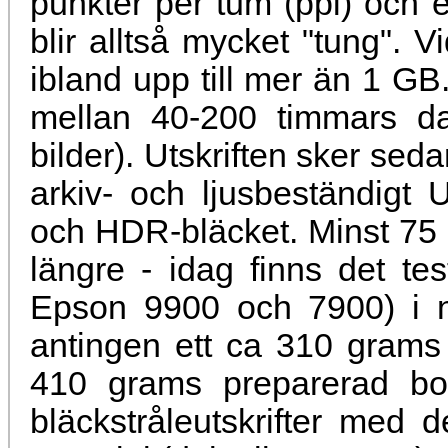
punkter per tum (ppi) och e
blir alltså mycket "tung". V
ibland upp till mer än 1 GB.
mellan 40-200 timmars dato
bilder). Utskriften sker se
arkiv- och ljusbeständigt
och HDR-bläcket. Minst 75 å
längre - idag finns det te
Epson 9900 och 7900) i no
antingen ett ca 310 grams 
410 grams preparerad bo
bläckstråleutskrifter med d