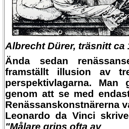
Albrecht Dürer, träsnitt ca
Ända sedan renässanse
framställt illusion av 
perspektivlagarna. Man 
genom att se med enda
Renässanskonstnärerna var
Leonardo da Vinci
skriv
"Målare grips ofta av