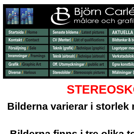
STEREOSK
Bilderna varierar i storle
Bilderna finns i tre olika t