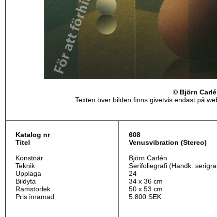
© Björn Carl
Texten över bilden finns givetvis endast på webb
Katalog nr
608
Titel
Venusvibration (Stereo)
Konstnär
Björn Carlén
Teknik
Serifoliegrafi (Handk. serigraf
Upplaga
24
Bildyta
34 x 36 cm
Ramstorlek
50 x 53 cm
Pris inramad
5.800 SEK