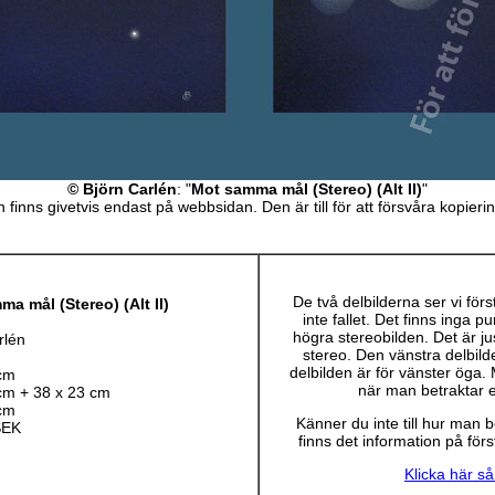
© Björn Carlén
: "
Mot samma mål (Stereo) (Alt II)
"
 finns givetvis endast på webbsidan. Den är till för att försvåra kopieri
De två delbilderna ser vi förs
a mål (Stereo) (Alt II)
inte fallet. Det finns inga p
högra stereobilden. Det är ju
rlén
stereo. Den vänstra delbil
delbilden är för vänster öga
cm
när man betraktar e
cm + 38 x 23 cm
cm
Känner du inte till hur man b
SEK
finns det information på förs
Klicka här så