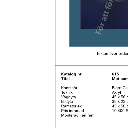
Texten över bilden
Katalog nr
615
Titel
Mot samm
Konstnär
Björn Ca
Teknik
Akryl
Väggyta
45 x 56 
Bildyta
38 x 23 
Ramstorlek
45 x 56 
Pris inramad
10.400 
Monterad i
en
ram