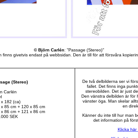
© Björn Carlén
: "Passage (Stereo)"
 finns givetvis endast på webbsidan. Den är till för att försvåra kopieri
De två delbilderna ser vi förs
sage (Stereo)
fallet. Det finns inga punk
stereobilden. Det är just de
rn Carlén
Den vänstra delbilden är för
l
vänster öga. Man skelar all
 x 182 (ca)
en direk
 x 85 cm + 120 x 85 cm
 x 86 cm + 121 x 86 cm
Känner du inte till hur man b
.000 SEK
det information på först
Klicka här 