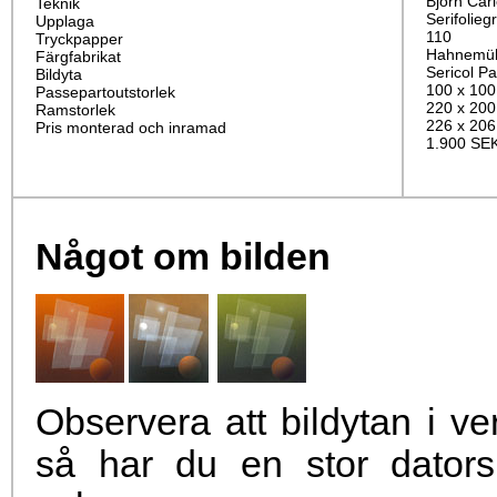
Björn Car
Teknik
Serifolieg
Upplaga
110
Tryckpapper
Hahnemüh
Färgfabrikat
Sericol P
Bildyta
100 x 10
Passepartoutstorlek
220 x 20
Ramstorlek
226 x 20
Pris monterad och inramad
1.900 SE
Något om bilden
Observera att bildytan i v
så har du en stor dators