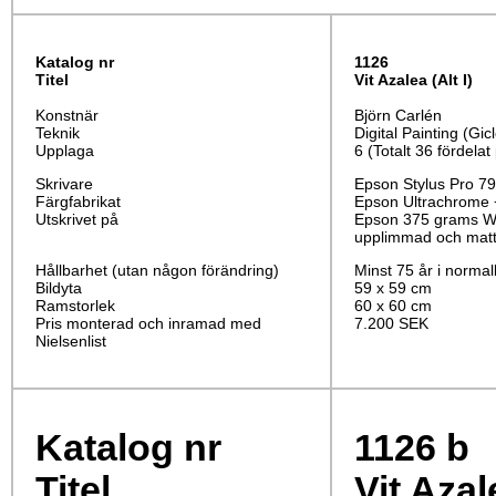
Katalog nr
1126
Titel
Vit Azalea (Alt I)
Konstnär
Björn Carlén
Teknik
Digital Painting (Gic
Upplaga
6 (Totalt 36 fördelat
Skrivare
Epson Stylus Pro 7
Färgfabrikat
Epson Ultrachrome 
Utskrivet på
Epson 375 grams Wa
upplimmad och matt
Hållbarhet (utan någon förändring)
Minst 75 år i norma
Bildyta
59 x 59 cm
Ramstorlek
60 x 60 cm
Pris monterad och inramad med
7.200 SEK
Nielsenlist
Katalog nr
1126
b
Titel
Vit Azal