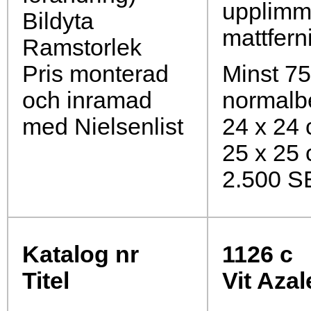
upplimm
Bildyta
mattfern
Ramstorlek
Pris monterad
Minst 75 
och inramad
normalb
med Nielsenlist
24 x 24
25 x 25
2.500 S
Katalog nr
1126
c
Titel
Vit Azal