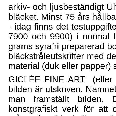
arkiv- och ljusbeständigt 
bläcket. Minst 75 års hållba
- idag finns det testuppgif
7900 och 9900) i normal b
grams syrafri preparerad b
bläckstråleutskrifter med det
material (duk eller papper) 
GICLÉE FINE ART (eller e
bilden är utskriven. Namnet
man framställt bilden. D
konstgrafiskt verk för a