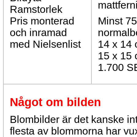
mattfern
Ramstorlek
Pris monterad
Minst 75 
och inramad
normalb
med Nielsenlist
14 x 14
15 x 15
1.700 S
Något om bilden
Blombilder är det kanske in
flesta av blommorna har vuxi