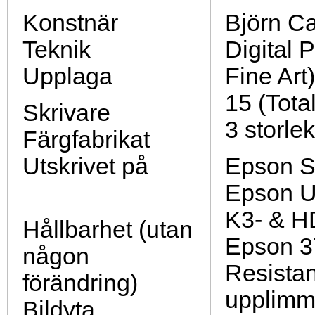
Konstnär
Björn Ca
Teknik
Digital 
Upplaga
Fine Art)
15 (Total
Skrivare
3 storlek
Färgfabrikat
Utskrivet på
Epson S
Epson U
K3- & H
Hållbarhet (utan
Epson 3
någon
Resista
förändring)
upplimm
Bildyta