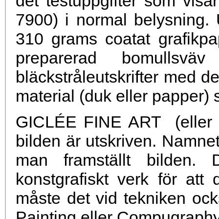
det testuppgifter som vis
7900) i normal belysning. 
310 grams coatat grafikp
preparerad bomullsvä
bläckstråleutskrifter med det
material (duk eller papper) 
GICLÉE FINE ART (eller e
bilden är utskriven. Namnet
man framställt bilden. D
konstgrafiskt verk för a
måste det vid tekniken också
Painting eller Compugraphy (