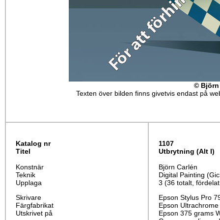
© Björn
Texten över bilden finns givetvis endast på webb
Katalog nr
1107
Titel
Utbrytning
(Alt I)
Konstnär
Björn Carlén
Teknik
Digital Painting (Gic
Upplaga
3 (36 totalt, fördela
Skrivare
Epson Stylus Pro 7
Färgfabrikat
Epson Ultrachrome
Utskrivet på
Epson 375 grams Wa