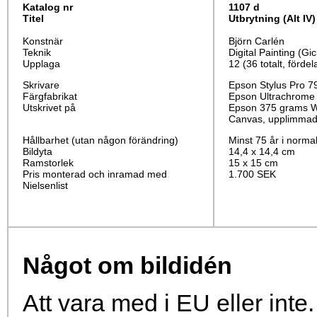
Katalog nr
1107 d
Titel
Utbrytning
(Alt IV)
Konstnär
Björn Carlén
Teknik
Digital Painting (Gic
Upplaga
12 (36 totalt, fördel
Skrivare
Epson Stylus Pro 7
Färgfabrikat
Epson Ultrachrome
Utskrivet på
Epson 375 grams Wa
Canvas, upplimmad 
Hållbarhet (utan någon förändring)
Minst 75 år i norma
Bildyta
14,4 x 14,4 cm
Ramstorlek
15 x 15 cm
Pris monterad och inramad med
1.700 SEK
Nielsenlist
Något om bildidén
Att vara med i EU eller inte