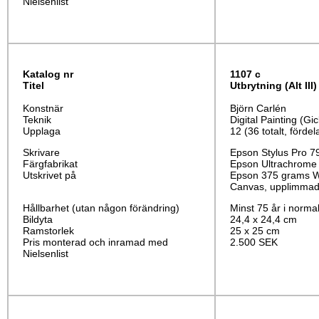
Nielsenlist
Katalog nr
1107 c
Titel
Utbrytning
(Alt III)
Konstnär
Björn Carlén
Teknik
Digital Painting (Gic
Upplaga
12 (36 totalt, fördel
Skrivare
Epson Stylus Pro 7
Färgfabrikat
Epson Ultrachrome
Utskrivet på
Epson 375 grams Wa
Canvas, upplimmad 
Hållbarhet (utan någon förändring)
Minst 75 år i norma
Bildyta
24,4 x 24,4 cm
Ramstorlek
25 x 25 cm
Pris monterad och inramad med
2.500 SEK
Nielsenlist