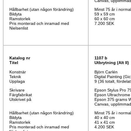
Canvas, upplimmad 
Hållbarhet (utan någon förändring)
Minst 75 år i norma
Bildyta
59 x 59 cm
Ramstorlek
60 x 60 cm
Pris monterad och inramad med
7.200 SEK
Nielsenlist
Katalog nr
1107 b
Titel
Utbrytning
(Alt II)
Konstnär
Björn Carlén
Teknik
Digital Painting (Gic
Upplaga
9 (36 totalt, fördela
Skrivare
Epson Stylus Pro 7
Färgfabrikat
Epson Ultrachrome
Utskrivet på
Epson 375 grams Wa
Canvas, upplimmad 
Hållbarhet (utan någon förändring)
Minst 75 år i norma
Bildyta
40 x 40 cm
Ramstorlek
41 x 41 cm
Pris monterad och inramad med
4.200 SEK