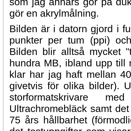
som jag annars gör på duk
gör en akrylmålning.
Bilden är i datorn gjord i 
punkter per tum (ppi) och
Bilden blir alltså mycket "t
hundra MB, ibland upp till
klar har jag haft mellan 4
givetvis för olika bilder).
storformatskrivare me
Ultrachromebläck samt det
75 års hållbarhet (förmodli