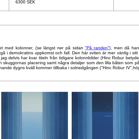
6300 SEK
ket med kolonner, (se längst ner på sidan
"På randen"
), men då hand
ergå i demokratins uppkomst och fall. Den här sviten är mer vänlig i sitt
ag delvis har kvar titeln från tidigare kolonnbilder (Hinc Robur betyde
och skuggornas placering samt några detaljer som den lilla båten som 
mmande dygns kväll kommer tillbaka i solnedgången ("Hinc Robur IV",hö