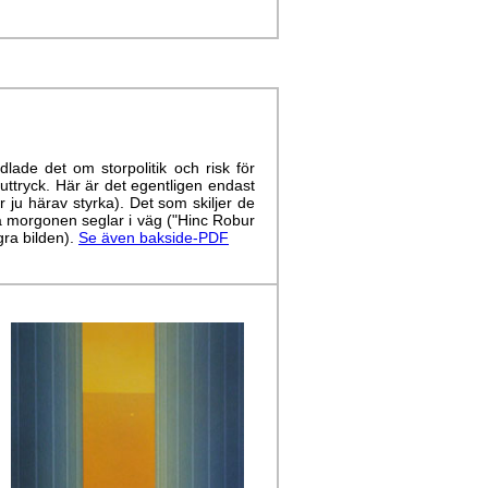
lade det om storpolitik och risk för
 uttryck. Här är det egentligen endast
r ju härav styrka). Det som skiljer de
på morgonen seglar i väg ("Hinc Robur
gra bilden).
Se även bakside-PDF