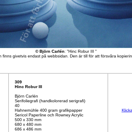
© Björn Carlén
: "Hinc Robur III "
 finns givetvis endast på webbsidan. Den är till för att försvåra kopieri
309
Hinc Robur III
Björn Carlén
Serifoliegrafi (handkolorerad serigrafi)
40
Hahnemühle 400 gram grafikpapper
Klick
Sericol Paperline och Rowney Acrylic
500 x 330 mm
680 x 480 mm
686 x 486 mm