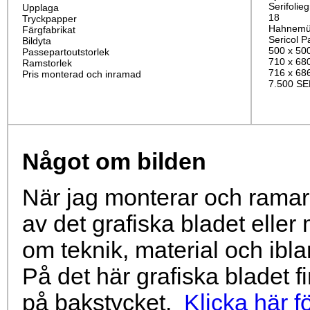
Serifolieg
Upplaga
18
Tryckpapper
Hahnemüh
Färgfabrikat
Sericol P
Bildyta
500 x 50
Passepartoutstorlek
710 x 68
Ramstorlek
716 x 68
Pris monterad och inramad
7.500 SE
Något om bilden
När jag monterar och ramar 
av det grafiska bladet eller
om teknik, material och ibla
På det här grafiska bladet 
på bakstycket.
Klicka här fö