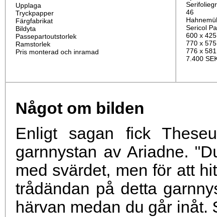
Serifolieg
Upplaga
46
Tryckpapper
Hahnemüh
Färgfabrikat
Sericol P
Bildyta
600 x 42
Passepartoutstorlek
770 x 57
Ramstorlek
776 x 58
Pris monterad och inramad
7.400 SE
Något om bilden
Enligt sagan fick Theseu
garnnystan av Ariadne. "Du
med svärdet, men för att hit
trådändan på detta garnny
härvan medan du går inåt.