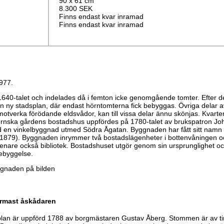
90 x 61 cm
8.300 SEK
Finns endast kvar inramad
Finns endast kvar inramad
1977.
1640-talet och indelades då i femton icke genomgående tomter. Efter 
en ny stadsplan, där endast hörntomterna fick bebyggas. Övriga delar av
tverka förödande eldsvådor, kan till vissa delar ännu skönjas. Kvartere
stiernska gårdens bostadshus uppfördes på 1780-talet av brukspatron J
 en vinkelbyggnad utmed Södra Ågatan. Byggnaden har fått sitt namn 
-1879). Byggnaden inrymmer två bostadslägenheter i bottenvåningen oc
enare också bibliotek. Bostadshuset utgör genom sin ursprunglighet och
bebyggelse.
ggnaden på bilden
rmast åskådaren
t plan är uppförd 1788 av borgmästaren Gustav Åberg. Stommen är av 