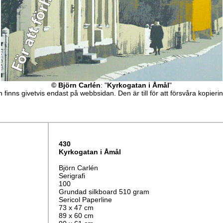
© Björn Carlén
: "
Kyrkogatan i Åmål
"
 finns givetvis endast på webbsidan. Den är till för att försvåra kopieri
430
Kyrkogatan i Åmål
Björn Carlén
Serigrafi
100
Grundad silkboard 510 gram
Sericol Paperline
73 x 47 cm
89 x 60 cm