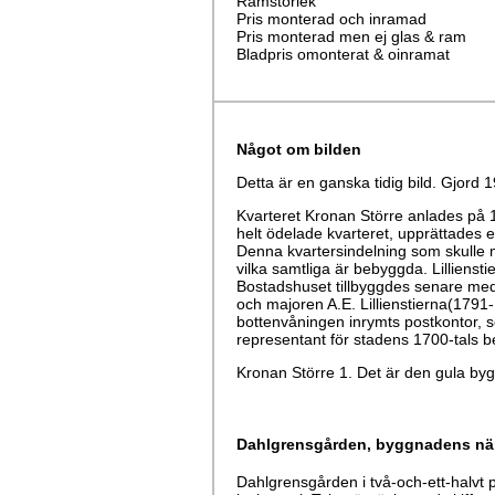
Ramstorlek
Pris monterad och inramad
Pris monterad men ej glas & ram
Bladpris omonterat & oinramat
Något om bilden
Detta är en ganska tidig bild. Gjord 
Kvarteret Kronan Större anlades på 
helt ödelade kvarteret, upprättades 
Denna kvartersindelning som skulle mo
vilka samtliga är bebyggda. Lillien
Bostadshuset tillbyggdes senare med
och majoren A.E. Lillienstierna(1791
bottenvåningen inrymts postkontor, s
representant för stadens 1700-tals 
Kronan Större 1. Det är den gula by
Dahlgrensgården
, byggnadens nä
Dahlgrensgården i två-och-ett-halv