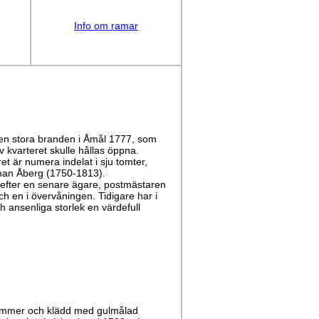
Info om ramar
den stora branden i Åmål 1777, som
 kvarteret skulle hållas öppna.
t är numera indelat i sju tomter,
ohan Åberg (1750-1813).
efter en senare ägare, postmästaren
h en i övervåningen. Tidigare har i
 ansenliga storlek en värdefull
timmer och klädd med gulmålad