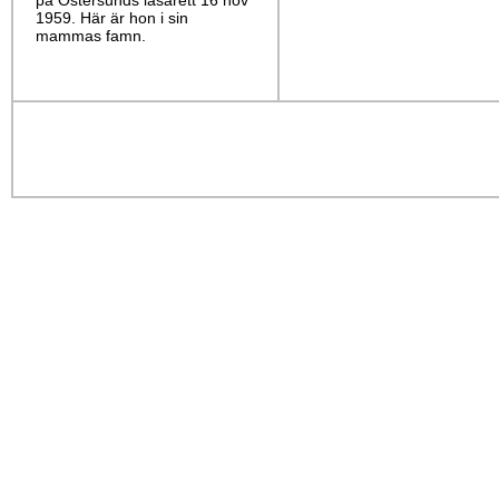
på Östersunds lasarett 16 nov
1959. Här är hon i sin
mammas famn.