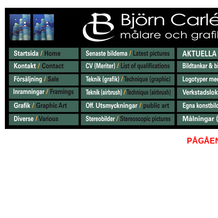
PÅGÅEN