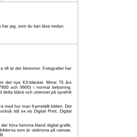
n har jag, som du kan läsa nedan,
gra till är det blommor. Fotografiet har
mt det nya K3-bläcket. Minst 75 års
 7900 och 9900) i normal belysning.
detta bläck och utskrivet på syrafritt
ra med hur man framställt bilden. Det
ckså stå ex.vis Digital Print, Digital
 det höra hemma bland digital grafik,
 bilderna som är utskrivna på canvas.
ER.