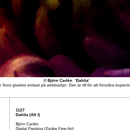
© Björn Carlén
: "
Dahlia
"
 finns givetvis endast på webbsidan. Den är till för att försvåra kopieri
1127
Dahlia (Alt I)
Björn Carlén
Digital Painting (Giclée Fine Art)