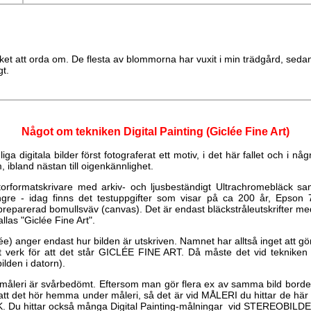
ket att orda om. De flesta av blommorna har vuxit i min trädgård, seda
gt.
Något om tekniken Digital Painting (Giclée Fine Art)
iga digitala bilder först fotograferat ett motiv, i det här fallet och i nå
 ibland nästan till oigenkännlighet.
torformatskrivare med arkiv- och ljusbeständigt Ultrachromebläck sa
längre - idag finns det testuppgifter som visar på ca 200 år, Epson
preparerad bomullsväv (canvas). Det är endast bläckstråleutskrifter med 
llas "Giclée Fine Art".
) anger endast hur bilden är utskriven. Namnet har alltså inget att gö
iskt verk för att det står GICLÉE FINE ART. Då måste det vid tekniken o
ilden i datorn).
r måleri är svårbedömt. Eftersom man gör flera ex av samma bild borde
 att det hör hemma under måleri, så det är vid MÅLERI du hittar de här
IK. Du hittar också många Digital Painting-målningar vid STEREOBILD