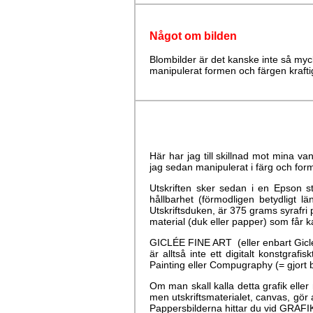
Något om bilden
Blombilder är det kanske inte så myc
manipulerat formen och färgen krafti
Här har jag till skillnad mot mina vanl
jag sedan manipulerat i färg och form,
Utskriften sker sedan i en Epson s
hållbarhet (förmodligen betydligt 
Utskriftsduken, är 375 grams syrafri 
material (duk eller papper) som får ka
GICLÉE FINE ART (eller enbart Giclée
är alltså inte ett digitalt konstgraf
Painting eller Compugraphy (= gjort b
Om man skall kalla detta grafik elle
men utskriftsmaterialet, canvas, gör
Pappersbilderna hittar du vid GRAF