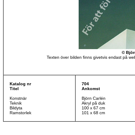
© Björ
Texten över bilden finns givetvis endast på webb
Katalog nr
7
04
Titel
Ankomst
Konstnär
Björn Carlén
Teknik
Akryl på duk
Bildyta
100 x 67 cm
Ramstorlek
101 x 68 cm