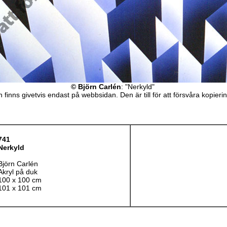
© Björn Carlén
: "Nerkyld"
 finns givetvis endast på webbsidan. Den är till för att försvåra kopieri
741
Nerkyld
Björn Carlén
Akryl på duk
100 x 100 cm
101 x 101 cm