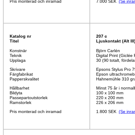
Pris monterad och inramad
7.000 SEK
(Se inra
Katalog nr
207 c
Titel
Ljuskontakt
(Alt III
Konstnär
Björn Carlén
Teknik
Digital Print (Giclée 
Upplaga
30 (90 totalt, fördela
Skrivare
Epsons Stylus Pro 
Färgfabrikat
Epson ultrachromeb
Papperskvalitet
Hahnemühle 310 gr
Hållbarhet
Minst 75 år i normal
Bildyta
100 x 100 mm
Passepartoutstorlek
220 x 200 mm
Ramstorlek
226 x 206 mm
Pris monterad och inramad
1.800 SEK
(Se inra