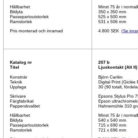
Hållbarhet
Minst 75 år i normal
Bildyta
350 x 350 mm
Passepartoutstorlek
525 x 500 mm
Ramstorlek
531 x 506 mm
Pris monterad och inramad
4.800 SEK
(Se inra
Katalog nr
207 b
Titel
Ljuskontakt
(Alt II)
Konstnär
Björn Carlén
Teknik
Digital Print (Giclée 
Upplaga
30 (90 totalt, fördela
Skrivare
Epsons Stylus Pro 
Färgfabrikat
Epson ultrachromeb
Papperskvalitet
Hahnemühle 310 gr
Hållbarhet
Minst 75 år i normal
Bildyta
540 x 540 mm
Passepartoutstorlek
715 x 690 mm
Ramstorlek
721 x 696 mm