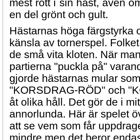
mest rött i sin häst, även o
en del grönt och gult.
Hästarnas höga färgstyrka 
känsla av tornerspel. Folke
de små vita kloten. När man
partierna "puckla på" varandr
gjorde hästarnas mular so
"KORSDRAG-RÖD" och "KO
åt olika håll. Det gör de i m
annorlunda. Här är spelet ö
att se vem som får uppdraget
mindre men det beror endast 