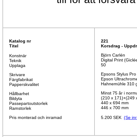
Katalog nr
221
Titel
Korsdrag - Uppdr
Björn Carlén
Konstnär
Digital Print (Giclé
Teknik
50
Upplaga
Epsons Stylus Pro
Skrivare
Epson Ultrachrom
Färgfabrikat
Hahnemühle 310 g
Papperskvalitet
Minst 75 år i norm
Hållbarhet
(210 x 171)+(249 
Bildyta
440 x 694 mm
Passepartoutstorlek
446 x 700 mm
Ramstorlek
Pris monterad och inramad
5.200 SEK
(Se in